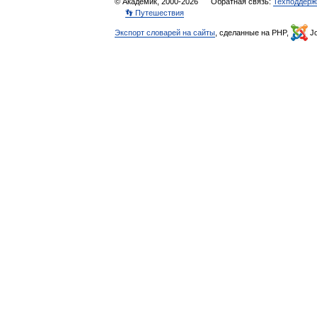
© Академик, 2000-2026
Обратная связь:
Техподдерж
👣 Путешествия
Экспорт словарей на сайты
, сделанные на PHP,
Jo