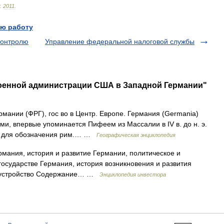
.
2011
.
ю работу
контролю
Управление федеральной налоговой службы
военной администрации США в Западной Германии"
ании (ФРГ), гос во в Центр. Европе. Германия (Germania)
ми, впервые упоминается Пифеем из Массалии в IV в. до н. э.
ь для обозначения рим.… …
Географическая энциклопедия
рмания, история и развитие Германии, политическое и
осударстве Германия, история возникновения и развития
е устройство Содержание… …
Энциклопедия инвестора