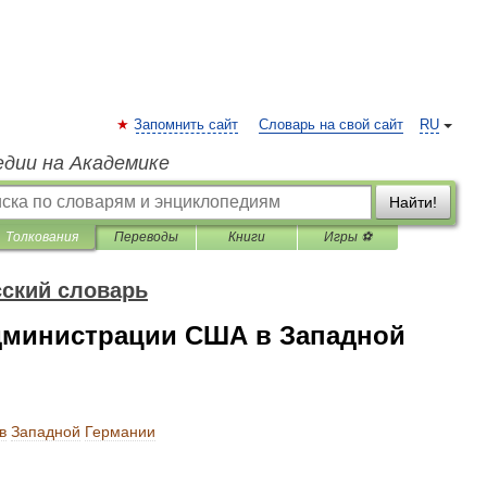
Запомнить сайт
Словарь на свой сайт
RU
едии на Академике
Найти!
Толкования
Переводы
Книги
Игры ⚽
ский словарь
дминистрации США в Западной
в
Западной
Германии