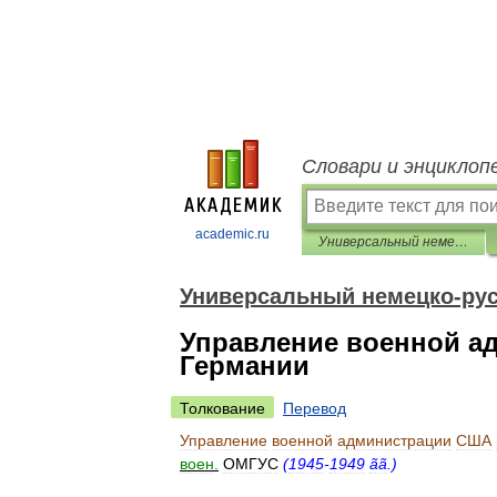
Словари и энциклоп
academic.ru
Универсальный немецко-русский словарь
Универсальный немецко-рус
Управление военной а
Германии
Толкование
Перевод
Управление
военной
администрации
США
воен
.
ОМГУС
(
1945
-
1949
ãã
.)