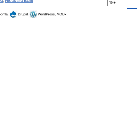
ка
,
Реклама на сайте
18+
omla,
Drupal,
WordPress, MODx.