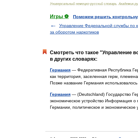
Универсальный
немецко
-
русский
словарь
.
Академик
.
ру
Игры ⚽
Поможем решить контрольну
Управление Федеральной службы по 
за оборотом наркотиков
Смотреть что такое "Управление 
в других словарях:
Германия
— Федеративная Республика Герм
как территория, заселенная герм, племена
Позже название Германия использовалос
Германия
— (Deutschland) Государство Ге
экономическое устройство Информация о г
Германии, политическое и экономическо